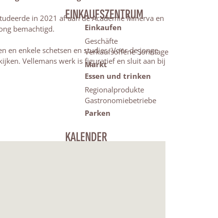
EINKAUFSZENTRUM
 studeerde in 2021 af aan de Academie Minerva en
Einkaufen
Jong bemachtigd.
Geschäfte
n en enkele schetsen en studies. Voor de jonge
Verkaufsoffene Sonntage
ken. Vellemans werk is figuratief en sluit aan bij
Markt
Essen und trinken
Regionalprodukte
Gastronomiebetriebe
Parken
KALENDER