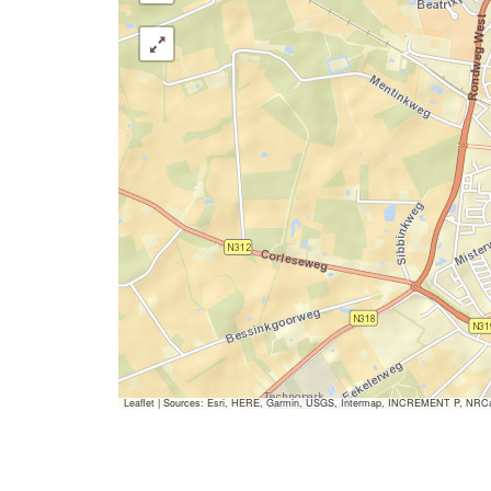
Leaflet
|
Sources: Esri, HERE, Garmin, USGS, Intermap, INCREMENT P, NRCan, E