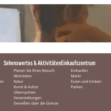
e
v
e
r
w
o
n
d
e
r
i
n
g
Sehenswertes & Aktivitäten
Einkaufszentrum
Planen Sie Ihren Besuch
Einkaufen
Aktivitäten
Markt
en
Natur
Essen und trinken
Kunst & Kultur
Parken
Übernachten
Veranstaltungen
Genießen über die Grenze