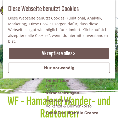
Da staunt man!
S
Diese Webseite benutzt Cookies
100% WINTERSWIJK
Freiheitsbäume
u
M
Natur
Diese Webseite benutzt Cookies (Funktional, Analytik,
c
e
Marketing). Diese Cookies sorgen dafür, dass diese
h
n
Naturgebiete
Webseite so gut wie möglich funktioniert. Klicke auf „Ich
e
ü
Nationaler Landschaftspark Winterswijk
akzeptiere alle Cookies“, wenn du hiermit einverstanden
n
Der Steingrube
bist.
Erholungssee Hilgelo
Gärten & Parks
Akzeptiere alles
Übernachten
Campingplätze & Ferienparks
Nur notwendig
Gruppenunterkünfte
Bed & Breakfasts
Ferienhäuser
Hotels
Veranstaltungen
WF - Hamaland Wander- und
Restpostentag
Volksfest & Blumenkorso
Radtouren
Genießen über die Grenze