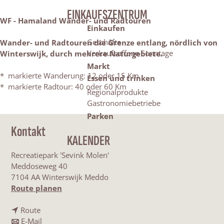
EINKAUFSZENTRUM
WF - Hamaland Wander- und Radtouren
Einkaufen
Geschäfte
Wander- und Radtouren die Grenze entlang, nördlich von
Verkaufsoffene Sonntage
Winterswijk, durch mehrere Naturgebiete.
Markt
* markierte Wanderung: 12 oder 15 Km
Essen und trinken
* markierte Radtour: 40 oder 60 Km
Regionalprodukte
Gastronomiebetriebe
Parken
Kontakt
KALENDER
Recreatiepark 'Sevink Molen'
Meddoseweg 40
7104 AA Winterswijk Meddo
b
Route planen
i
b
s
Route
i
b
W
E-Mail