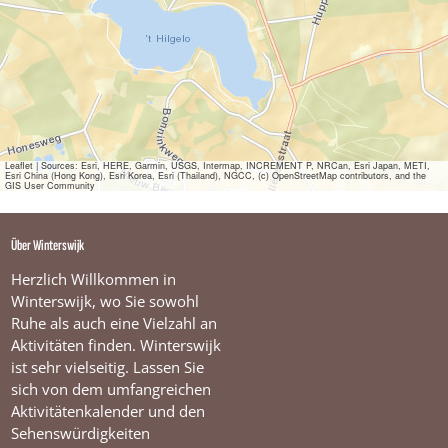
a
m
a
l
a
n
d
W
a
n
Leaflet
|
Sources: Esri, HERE, Garmin, USGS, Intermap, INCREMENT P, NRCan, Esri Japan, METI,
Esri China (Hong Kong), Esri Korea, Esri (Thailand), NGCC, (c) OpenStreetMap contributors, and the
d
GIS User Community
e
r
-
Über Winterswijk
u
n
Herzlich Willkommen in
d
Winterswijk, wo Sie sowohl
R
Ruhe als auch eine Vielzahl an
a
Aktivitäten finden. Winterswijk
d
t
ist sehr vielseitig. Lassen Sie
o
sich von dem umfangreichen
u
Aktivitätenkalender und den
r
Sehenswürdigkeiten
e