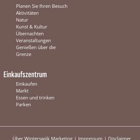
r
s
e
Planen Sie Ihren Besuch
s
w
r
Aktivitäten
w
i
s
Natur
i
j
w
Kunst & Kultur
j
k
i
Übernachten
k
j
Veranstaltungen
k
Genießen über die
Grenze
Einkaufszentrum
Einkaufen
Markt
Essen und trinken
Parken
Über Winterswijk Marketing
Impressum
Disclaimer