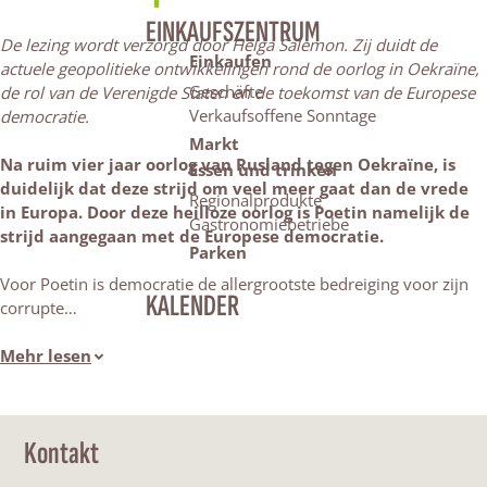
EINKAUFSZENTRUM
De lezing wordt verzorgd door Helga Salemon. Zij duidt de
Einkaufen
actuele geopolitieke ontwikkelingen rond de oorlog in Oekraïne,
Geschäfte
de rol van de Verenigde Staten en de toekomst van de Europese
Verkaufsoffene Sonntage
democratie.
Markt
Na ruim vier jaar oorlog van Rusland tegen Oekraïne, is
Essen und trinken
duidelijk dat deze strijd om veel meer gaat dan de vrede
Regionalprodukte
in Europa. Door deze heilloze oorlog is Poetin namelijk de
Gastronomiebetriebe
strijd aangegaan met de Europese democratie.
Parken
Voor Poetin is democratie de allergrootste bedreiging voor zijn
KALENDER
corrupte…
Mehr lesen
Kontakt