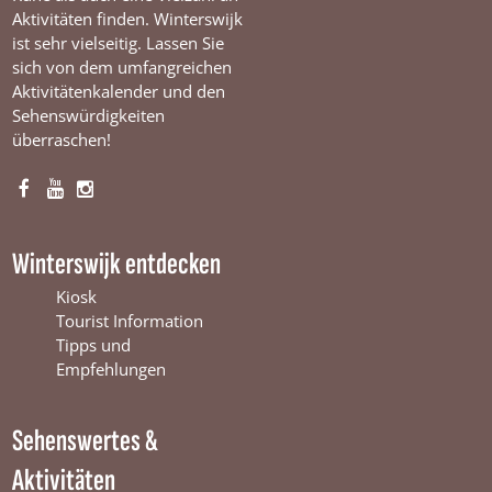
d
Aktivitäten finden. Winterswijk
e
E
ist sehr vielseitig. Lassen Sie
u
sich von dem umfangreichen
r
Aktivitätenkalender und den
o
Sehenswürdigkeiten
p
überraschen!
e
s
e
F
Y
I
d
e
a
o
n
m
c
u
s
Winterswijk entdecken
o
e
T
t
c
b
u
a
Kiosk
r
a
o
b
g
Tourist Information
t
o
e
r
Tipps und
i
k
W
a
Empfehlungen
e
W
i
m
i
n
W
Sehenswertes &
n
t
i
t
e
n
Aktivitäten
e
r
t