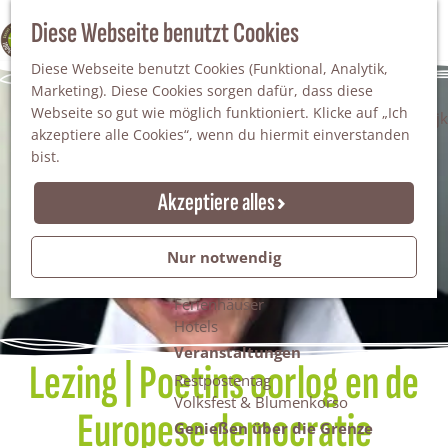
Da staunt man!
S
Diese Webseite benutzt Cookies
100% WINTERSWIJK
Freiheitsbäume
u
M
Natur
Diese Webseite benutzt Cookies (Funktional, Analytik,
c
e
Marketing). Diese Cookies sorgen dafür, dass diese
h
n
Naturgebiete
Webseite so gut wie möglich funktioniert. Klicke auf „Ich
e
ü
Nationaler Landschaftspark Winterswijk
akzeptiere alle Cookies“, wenn du hiermit einverstanden
n
Der Steingrube
bist.
Erholungssee Hilgelo
Gärten & Parks
Akzeptiere alles
Übernachten
Campingplätze & Ferienparks
Nur notwendig
Gruppenunterkünfte
Bed & Breakfasts
Ferienhäuser
Hotels
Veranstaltungen
Lezing | Poetins oorlog en de
Restpostentag
Volksfest & Blumenkorso
Europese democratie
Genießen über die Grenze