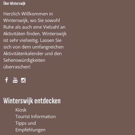
Über Winterswijk
Herzlich Willkommen in
Winterswijk, wo Sie sowohl
Ruhe als auch eine Vielzahl an
Aktivitäten finden. Winterswijk
ist sehr vielseitig. Lassen Sie
sich von dem umfangreichen
Aktivitätenkalender und den
Sehenswürdigkeiten
überraschen!
F
Y
I
a
o
n
c
u
s
Winterswijk entdecken
e
T
t
b
u
a
Kiosk
o
b
g
Tourist Information
o
e
r
Tipps und
k
W
a
Empfehlungen