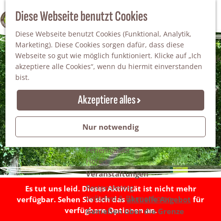
Da staunt man!
S
Diese Webseite benutzt Cookies
100% WINTERSWIJK
Freiheitsbäume
u
M
Natur
Diese Webseite benutzt Cookies (Funktional, Analytik,
c
e
Marketing). Diese Cookies sorgen dafür, dass diese
h
n
Naturgebiete
Webseite so gut wie möglich funktioniert. Klicke auf „Ich
e
ü
Nationaler Landschaftspark Winterswijk
akzeptiere alle Cookies“, wenn du hiermit einverstanden
n
Der Steingrube
bist.
Erholungssee Hilgelo
Gärten & Parks
Akzeptiere alles
Übernachten
Campingplätze & Ferienparks
Nur notwendig
Gruppenunterkünfte
Bed & Breakfasts
Ferienhäuser
Hotels
Veranstaltungen
Restpostentag
Es tut uns leid. Dieses Aktivität ist nicht mehr
Volksfest & Blumenkorso
verfügbar. Sehen Sie sich das
aktuelle Angebot
für
verfügbare Optionen an.
Genießen über die Grenze