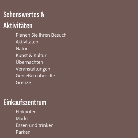
W
i
m
i
n
W
Sehenswertes &
n
t
i
t
e
n
Aktivitäten
e
r
t
r
s
e
Planen Sie Ihren Besuch
s
w
r
Aktivitäten
w
i
s
Natur
i
j
w
Kunst & Kultur
j
k
i
Übernachten
k
j
Veranstaltungen
k
Genießen über die
Grenze
Einkaufszentrum
Einkaufen
Markt
Essen und trinken
Parken