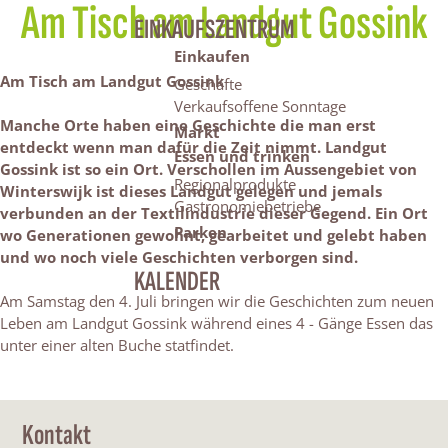
Am Tisch am Landgut Gossink
EINKAUFSZENTRUM
Einkaufen
Am Tisch am Landgut Gossink
Geschäfte
Verkaufsoffene Sonntage
Manche Orte haben eine Geschichte die man erst
Markt
entdeckt wenn man dafür die Zeit nimmt. Landgut
Essen und trinken
Gossink ist so ein Ort. Verschollen im Aussengebiet von
Regionalprodukte
Winterswijk ist dieses Landgut gelegen und jemals
Gastronomiebetriebe
verbunden an der Textilindustrie dieser Gegend. Ein Ort
Parken
wo Generationen gewohnt, gearbeitet und gelebt haben
und wo noch viele Geschichten verborgen sind.
KALENDER
Am Samstag den 4. Juli bringen wir die Geschichten zum neuen
Leben am Landgut Gossink während eines 4 - Gänge Essen das
unter einer alten Buche statfindet.
Kontakt