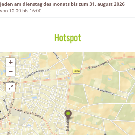
a
u
h
h
z
Jeden am dienstag des monats bis zum 31. august 2026
t
l
u
u
e
von 10:00 bis 16:00
a
z
l
l
n
a
e
z
z
f
n
e
e
n
n
Hotspot
+
−
A
u
s
s
t