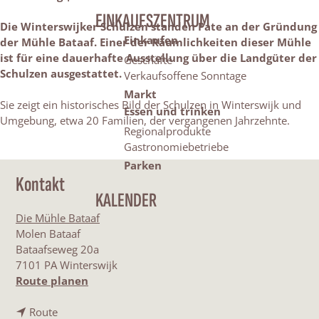
EINKAUFSZENTRUM
Die Winterswijker Schulzen standen Pate an der Gründung
Einkaufen
der Mühle Bataaf. Einer der Räumlichkeiten dieser Mühle
ist für eine dauerhafte Ausstellung über die Landgüter der
Geschäfte
Schulzen ausgestattet.
Verkaufsoffene Sonntage
Markt
Sie zeigt ein historisches Bild der Schulzen in Winterswijk und
Essen und trinken
Umgebung, etwa 20 Familien, der vergangenen Jahrzehnte.
Regionalprodukte
Gastronomiebetriebe
Parken
Kontakt
KALENDER
Die Mühle Bataaf
Molen Bataaf
Bataafseweg 20a
7101 PA Winterswijk
b
Route planen
i
b
s
Route