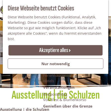
Da staunt man!
S
Diese Webseite benutzt Cookies
100% WINTERSWIJK
Freiheitsbäume
u
M
Natur
Diese Webseite benutzt Cookies (Funktional, Analytik,
c
e
Marketing). Diese Cookies sorgen dafür, dass diese
h
n
Naturgebiete
Webseite so gut wie möglich funktioniert. Klicke auf „Ich
e
ü
Nationaler Landschaftspark Winterswijk
akzeptiere alle Cookies“, wenn du hiermit einverstanden
n
Der Steingrube
bist.
Erholungssee Hilgelo
Gärten & Parks
Akzeptiere alles
Übernachten
Campingplätze & Ferienparks
Nur notwendig
Gruppenunterkünfte
Bed & Breakfasts
Ferienhäuser
Hotels
Veranstaltungen
Ausstellung | die Schulzen
Restpostentag
Volksfest & Blumenkorso
Genießen über die Grenze
Ausstellung | die Schulzen