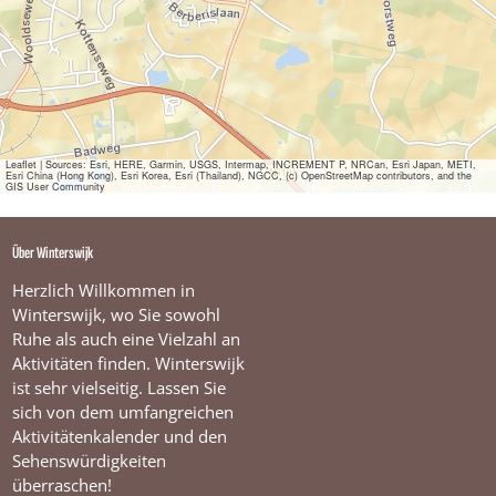
e
l
l
u
n
g
|
d
i
Leaflet
|
Sources: Esri, HERE, Garmin, USGS, Intermap, INCREMENT P, NRCan, Esri Japan, METI,
Esri China (Hong Kong), Esri Korea, Esri (Thailand), NGCC, (c) OpenStreetMap contributors, and the
e
GIS User Community
S
c
h
Über Winterswijk
u
l
Herzlich Willkommen in
z
Winterswijk, wo Sie sowohl
e
Ruhe als auch eine Vielzahl an
n
Aktivitäten finden. Winterswijk
ist sehr vielseitig. Lassen Sie
sich von dem umfangreichen
Aktivitätenkalender und den
Sehenswürdigkeiten
überraschen!