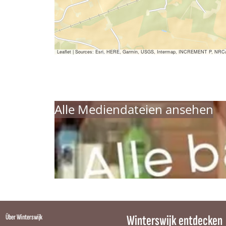
t
r
h
t
a
h
a
Leaflet
|
Sources: Esri, HERE, Garmin, USGS, Intermap, INCREMENT P, NRCan, E
Alle Mediendateien ansehen
Über Winterswijk
Winterswijk entdecken