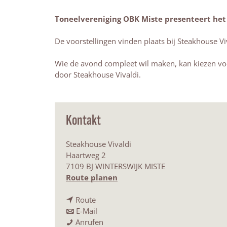
Toneelvereniging OBK Miste presenteert het 
De voorstellingen vinden plaats bij Steakhouse Vi
Wie de avond compleet wil maken, kan kiezen voor
door Steakhouse Vivaldi.
Kontakt
Steakhouse Vivaldi
Haartweg 2
7109 BJ WINTERSWIJK MISTE
b
Route planen
i
b
s
Route
i
b
T
E-Mail
s
i
T
o
Anrufen