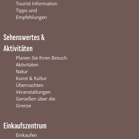
o
b
g
Tourist Information
o
e
r
Tipps und
k
W
a
Empfehlungen
W
i
m
i
n
W
Sehenswertes &
n
t
i
t
e
n
Aktivitäten
e
r
t
r
s
e
Planen Sie Ihren Besuch
s
w
r
Aktivitäten
w
i
s
Natur
i
j
w
Kunst & Kultur
j
k
i
Übernachten
k
j
Veranstaltungen
k
Genießen über die
Grenze
Einkaufszentrum
Einkaufen