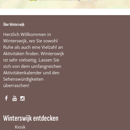
Über Winterswijk
Herzlich Willkommen in
Winterswijk, wo Sie sowohl
Ruhe als auch eine Vielzahl an
Aktivitäten finden. Winterswijk
ist sehr vielseitig. Lassen Sie
sich von dem umfangreichen
Aktivitätenkalender und den
Sehenswürdigkeiten
überraschen!
F
Y
I
a
o
n
c
u
s
Winterswijk entdecken
e
T
t
b
u
a
Kiosk