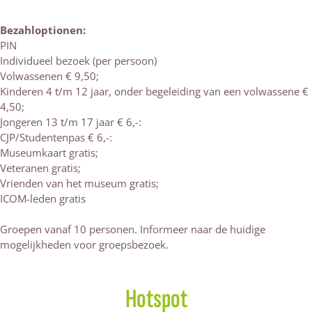
u
u
i
i
m
k
Bezahloptionen:
k
A
m
PIN
m
a
u
Individueel bezoek (per persoon)
u
l
s
Volwassenen € 9,50;
s
t
e
Kinderen 4 t/m 12 jaar, onder begeleiding van een volwassene €
e
e
u
4,50;
u
n
m
Jongeren 13 t/m 17 jaar € 6,-:
m
A
CJP/Studentenpas € 6,-:
A
a
Museumkaart gratis;
a
l
Veteranen gratis;
l
t
Vrienden van het museum gratis;
t
e
ICOM-leden gratis
e
n
n
Groepen vanaf 10 personen. Informeer naar de huidige
mogelijkheden voor groepsbezoek.
Hotspot