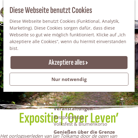
Da staunt man!
S
Diese Webseite benutzt Cookies
100% WINTERSWIJK
Freiheitsbäume
u
M
Natur
Diese Webseite benutzt Cookies (Funktional, Analytik,
c
e
Marketing). Diese Cookies sorgen dafür, dass diese
h
n
Naturgebiete
Webseite so gut wie möglich funktioniert. Klicke auf „Ich
e
ü
Nationaler Landschaftspark Winterswijk
akzeptiere alle Cookies“, wenn du hiermit einverstanden
n
Der Steingrube
bist.
Erholungssee Hilgelo
Gärten & Parks
Akzeptiere alles
Übernachten
Campingplätze & Ferienparks
Nur notwendig
Gruppenunterkünfte
Bed & Breakfasts
Ferienhäuser
Hotels
Veranstaltungen
Expositie | ‘Over Leven’
Restpostentag
Volksfest & Blumenkorso
Genießen über die Grenze
Het oorlogsverleden van Jan Tolkamp door de ogen van