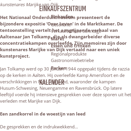
kunstenares Marijke van Dijk
EINKAUFSZENTRUM
Einkaufen
Het Nationaal Onderduikmuseum presenteert de
bijzondere expositie ‘Over Leven’ in de Marktkamer. De
Geschäfte
tentoonstelling vertelt het aangrijpende verhaal van
Verkaufsoffene Sonntage
Aaltenaar Jan Tolkamp, die als dwangarbeider diverse
Markt
concentratiekampen overleefde. Zijn memoires zijn door
Essen und trinken
kunstenares Marijke van Dijk vertaald naar een uniek
Regionalprodukte
kunstproject.
Gastronomiebetriebe
Parken
Jan Tolkamp werd op 30 januari 1944 opgepakt tijdens de razzia
op de kerken in Aalten. Hij overleefde Kamp Amersfoort en de
KALENDER
verschrikkingen in Nazi-Duitsland, waaronder de kampen
Husum-Schwesing, Neuengamme en Ravensbrück. Op latere
leeftijd voerde hij intensieve gesprekken over deze sporen uit het
verleden met Marijke van Dijk.
Een zandkorrel in de woestijn van leed
De gesprekken en de indrukwekkend…