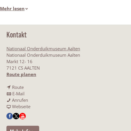
Mehr lesen
Kontakt
Nationaal Onderduikmuseum Aalten
Nationaal Onderduikmuseum Aalten
Markt 12- 16
7121 CS AALTEN
b
Route planen
i
b
s
Route
i
b
E
E-Mail
s
i
E
x
Anrufen
E
s
x
a
p
Webseite
x
E
p
b
o
F
X
Y
p
x
o
E
s
a
N
o
o
p
s
x
i