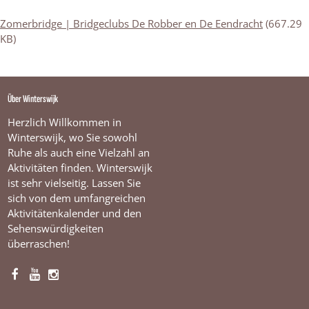
l
u
Zomerbridge | Bridgeclubs De Robber en De Eendracht
(667.29
b
KB)
s
D
e
R
o
Über Winterswijk
b
Herzlich Willkommen in
b
e
Winterswijk, wo Sie sowohl
r
Ruhe als auch eine Vielzahl an
e
Aktivitäten finden. Winterswijk
n
ist sehr vielseitig. Lassen Sie
D
e
sich von dem umfangreichen
E
Aktivitätenkalender und den
e
Sehenswürdigkeiten
n
überraschen!
d
r
a
F
Y
I
c
a
o
n
h
t