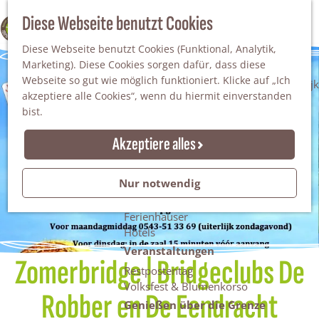
Da staunt man!
S
Diese Webseite benutzt Cookies
100% WINTERSWIJK
Freiheitsbäume
u
M
Natur
Diese Webseite benutzt Cookies (Funktional, Analytik,
c
e
Marketing). Diese Cookies sorgen dafür, dass diese
h
n
Naturgebiete
Webseite so gut wie möglich funktioniert. Klicke auf „Ich
e
ü
Nationaler Landschaftspark Winterswijk
akzeptiere alle Cookies“, wenn du hiermit einverstanden
n
Der Steingrube
bist.
Erholungssee Hilgelo
Gärten & Parks
Akzeptiere alles
Übernachten
Campingplätze & Ferienparks
Nur notwendig
Gruppenunterkünfte
Bed & Breakfasts
Ferienhäuser
Hotels
Veranstaltungen
Zomerbridge | Bridgeclubs De
Restpostentag
Volksfest & Blumenkorso
Robber en De Eendracht
Genießen über die Grenze