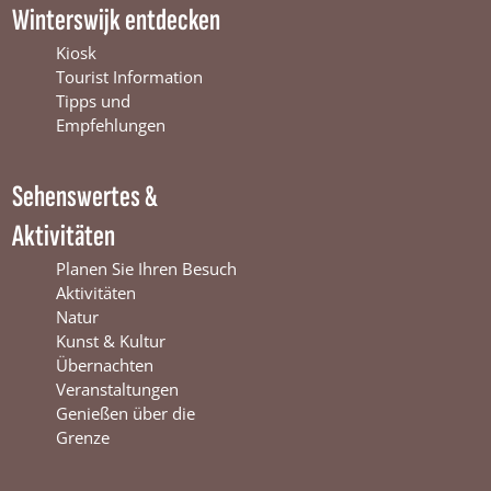
c
u
s
Winterswijk entdecken
e
T
t
b
u
a
Kiosk
o
b
g
Tourist Information
o
e
r
Tipps und
k
W
a
Empfehlungen
W
i
m
i
n
W
Sehenswertes &
n
t
i
t
e
n
Aktivitäten
e
r
t
r
s
e
Planen Sie Ihren Besuch
s
w
r
Aktivitäten
w
i
s
Natur
i
j
w
Kunst & Kultur
j
k
i
Übernachten
k
j
Veranstaltungen
k
Genießen über die
Grenze