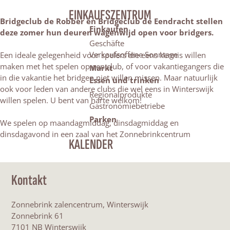
EINKAUFSZENTRUM
Bridgeclub de Robber en Bridgeclub de Eendracht stellen
Einkaufen
deze zomer hun deuren wagenwijd open voor bridgers.
Geschäfte
Verkaufsoffene Sonntage
Een ideale gelegenheid voor spelers die eens kennis willen
maken met het spelen op een club, of voor vakantiegangers die
Markt
in die vakantie het bridgen niet willen missen. Maar natuurlijk
Essen und trinken
ook voor leden van andere clubs die wel eens in Winterswijk
Regionalprodukte
willen spelen. U bent van harte welkom!
Gastronomiebetriebe
Parken
We spelen op maandagmiddag, dinsdagmiddag en
dinsdagavond in een zaal van het Zonnebrinkcentrum
KALENDER
Kontakt
Zonnebrink zalencentrum, Winterswijk
Zonnebrink 61
7101 NB Winterswijk