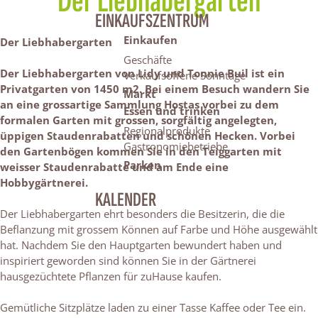
Der Liebhabergarten
EINKAUFSZENTRUM
Einkaufen
Der Liebhabergarten
Geschäfte
Der Liebhabergarten von Lidy und Tonnie Buil ist ein
Verkaufsoffene Sonntage
Privatgarten von 1450 m2. Bei einem Besuch wandern Sie
Markt
an eine grossartige Sammlung Hostas vorbei zu dem
Essen und trinken
formalen Garten mit grossen, sorgfältig angelegten,
Regionalprodukte
üppigen Staudenrabatten und schönen Hecken. Vorbei
Gastronomiebetriebe
den Gartenbögen kommen Sie in den Teiggarten mit
Parken
weisser Staudenrabatte und am Ende eine
Hobbygärtnerei.
KALENDER
Der Liebhabergarten ehrt besonders die Besitzerin, die die
Beflanzung mit grossem Können auf Farbe und Höhe ausgewählt
hat. Nachdem Sie den Hauptgarten bewundert haben und
inspiriert geworden sind können Sie in der Gärtnerei
hausgezüchtete Pflanzen für zuHause kaufen.
Gemütliche Sitzplätze laden zu einer Tasse Kaffee oder Tee ein.