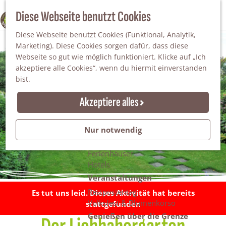
Da staunt man!
S
Diese Webseite benutzt Cookies
100% WINTERSWIJK
Freiheitsbäume
u
M
Natur
Diese Webseite benutzt Cookies (Funktional, Analytik,
c
e
Marketing). Diese Cookies sorgen dafür, dass diese
h
n
Naturgebiete
Webseite so gut wie möglich funktioniert. Klicke auf „Ich
e
ü
Nationaler Landschaftspark Winterswijk
akzeptiere alle Cookies“, wenn du hiermit einverstanden
n
Der Steingrube
bist.
Erholungssee Hilgelo
Gärten & Parks
Akzeptiere alles
Übernachten
Campingplätze & Ferienparks
Nur notwendig
Gruppenunterkünfte
Bed & Breakfasts
Ferienhäuser
Hotels
Veranstaltungen
Restpostentag
Es tut uns leid. Dieses Aktivität hat bereits
Volksfest & Blumenkorso
stattgefunden
Genießen über die Grenze