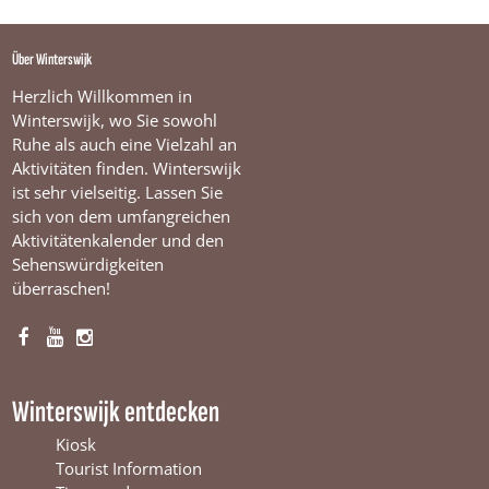
Über Winterswijk
Herzlich Willkommen in
Winterswijk, wo Sie sowohl
Ruhe als auch eine Vielzahl an
Aktivitäten finden. Winterswijk
ist sehr vielseitig. Lassen Sie
sich von dem umfangreichen
Aktivitätenkalender und den
Sehenswürdigkeiten
überraschen!
F
Y
I
a
o
n
c
u
s
Winterswijk entdecken
e
T
t
b
u
a
Kiosk
o
b
g
Tourist Information