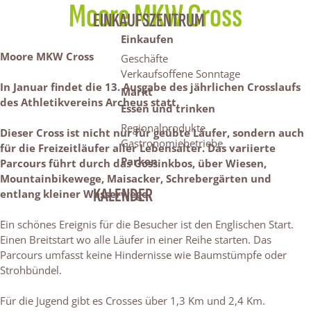
Moore MKW Cross
EINKAUFSZENTRUM
Einkaufen
Moore MKW Cross
Geschäfte
Verkaufsoffene Sonntage
In Januar findet die 13. Ausgabe des jährlichen Crosslaufs
Markt
des Athletikvereins Archeus statt.
Essen und trinken
Regionalprodukte
Dieser Cross ist nicht nur für geübte Läufer, sondern auch
Gastronomiebetriebe
für die Freizeitläufer aller Lebensalter. Das variierte
Parken
Parcours führt durch das Gossinkbos, über Wiesen,
Mountainbikewege, Maisacker, Schrebergärten und
KALENDER
entlang kleiner Wasserwege.
Ein schönes Ereignis für die Besucher ist den Englischen Start.
Einen Breitstart wo alle Läufer in einer Reihe starten. Das
Parcours umfasst keine Hindernisse wie Baumstümpfe oder
Strohbündel.
Für die Jugend gibt es Crosses über 1,3 Km und 2,4 Km.