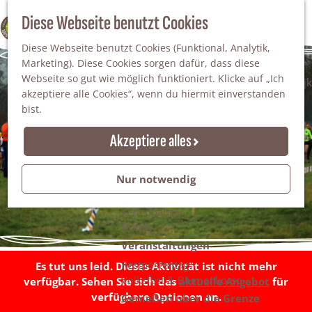
Da staunt man!
S
Diese Webseite benutzt Cookies
100% WINTERSWIJK
Freiheitsbäume
u
M
Natur
Diese Webseite benutzt Cookies (Funktional, Analytik,
c
e
Marketing). Diese Cookies sorgen dafür, dass diese
h
n
Naturgebiete
Webseite so gut wie möglich funktioniert. Klicke auf „Ich
e
ü
Nationaler Landschaftspark Winterswijk
akzeptiere alle Cookies“, wenn du hiermit einverstanden
n
Der Steingrube
bist.
Erholungssee Hilgelo
Gärten & Parks
Akzeptiere alles
Übernachten
Campingplätze & Ferienparks
Nur notwendig
Gruppenunterkünfte
Bed & Breakfasts
Ferienhäuser
Hotels
Veranstaltungen
Restpostentag
Es tut uns leid. Dieses Aktivität ist nicht mehr
Volksfest & Blumenkorso
verfügbar. Sehen Sie sich das
aktuelle Angebot
für
verfügbare Optionen an.
Genießen über die Grenze