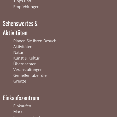
o
e
r
Tipps und
k
W
a
Empfehlungen
W
i
m
i
n
W
Sehenswertes &
n
t
i
t
e
n
Aktivitäten
e
r
t
r
s
e
Planen Sie Ihren Besuch
s
w
r
Aktivitäten
w
i
s
Natur
i
j
w
Kunst & Kultur
j
k
i
Übernachten
k
j
Veranstaltungen
k
Genießen über die
Grenze
Einkaufszentrum
Einkaufen
Markt