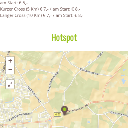
am Start: € 5,-
Kurzer Cross (5 Km) € 7,- / am Start: € 8,-
Langer Cross (10 Km) € 7,- / am Start: € 8,-
Hotspot
+
−
M
o
o
r
e