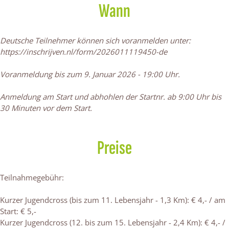
Wann
k
a
r
C
o
W
s
M
m
o
r
s
C
s
o
M
s
o
s
r
Deutsche Teilnehmer können sich voranmelden unter:
o
o
s
s
o
https://inschrijven.nl/form/2026011119450-de
r
o
s
s
e
r
s
Voranmeldung bis zum 9. Januar 2026 - 19:00 Uhr.
M
e
K
M
Anmeldung am Start und abhohlen der Startnr. ab 9:00 Uhr bis
W
K
30 Minuten vor dem Start.
C
W
r
C
o
r
Preise
s
o
s
s
s
Teilnahmegebühr:
Kurzer Jugendcross (bis zum 11. Lebensjahr - 1,3 Km): € 4,- / am
Start: € 5,-
Kurzer Jugendcross (12. bis zum 15. Lebensjahr - 2,4 Km): € 4,- /