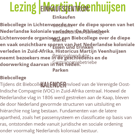
Lezing | Martijn Veenhuijsen
EINKAUFSZENTRUM
Einkaufen
Biebcollege in Lichtenvoorde over de diepe sporen van het
Geschäfte
Nederlandse koloniale verleden.
De Bibliotheek
Verkaufsoffene Sonntage
Lichtenvoorde organiseert een Biebcollege over de diepe
Markt
en vaak onzichtbare sporen van het Nederlandse koloniale
Essen und trinken
verleden in Zuid-Afrika. Historicus Martijn Veenhuijsen
Regionalprodukte
neemt bezoekers mee in de geschiedenis en de
Gastronomiebetriebe
doorwerking daarvan in het heden.
Parken
Biebcollege
KALENDER
Tijdens dit Biebcollege staat de invloed van de Verenigde Oost-
Indische Compagnie (VOC) in Zuid-Afrika centraal. Hoewel de
Nederlandse vlag in 1806 werd gestreken aan de Kaap, bleven
de door Nederland gevormde structuren van uitsluiting en
hiërarchie nog lang bestaan. Fundamenten van de latere
apartheid, zoals het passensysteem en classificatie op basis van
ras, ontstonden mede vanuit juridische en sociale ordening
onder voormalig Nederlands koloniaal bestuur.