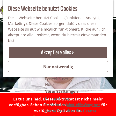
Da staunt man!
S
Diese Webseite benutzt Cookies
100% WINTERSWIJK
Freiheitsbäume
u
M
Natur
Diese Webseite benutzt Cookies (Funktional, Analytik,
c
e
Marketing). Diese Cookies sorgen dafür, dass diese
h
n
Naturgebiete
Webseite so gut wie möglich funktioniert. Klicke auf „Ich
e
ü
Nationaler Landschaftspark Winterswijk
akzeptiere alle Cookies“, wenn du hiermit einverstanden
n
Der Steingrube
bist.
Erholungssee Hilgelo
Gärten & Parks
Akzeptiere alles
Übernachten
Campingplätze & Ferienparks
Nur notwendig
Gruppenunterkünfte
Bed & Breakfasts
Ferienhäuser
Hotels
Veranstaltungen
Restpostentag
Es tut uns leid. Dieses Aktivität ist nicht mehr
Volksfest & Blumenkorso
verfügbar. Sehen Sie sich das
aktuelle Angebot
für
verfügbare Optionen an.
Genießen über die Grenze