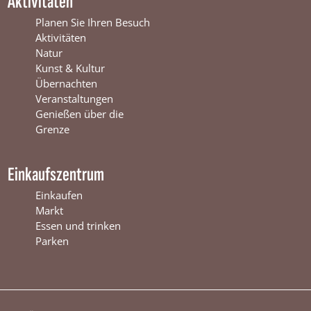
Aktivitäten
e
r
t
r
s
e
Planen Sie Ihren Besuch
s
w
r
Aktivitäten
w
i
s
Natur
i
j
w
Kunst & Kultur
j
k
i
Übernachten
k
j
Veranstaltungen
k
Genießen über die
Grenze
Einkaufszentrum
Einkaufen
Markt
Essen und trinken
Parken