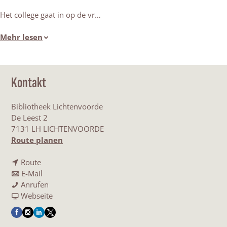
Het college gaat in op de vr…
Mehr lesen
Kontakt
Bibliotheek Lichtenvoorde
De Leest 2
7131 LH LICHTENVOORDE
b
Route planen
i
b
s
Route
i
b
L
E-Mail
s
i
L
e
Anrufen
L
s
e
a
z
Webseite
e
L
z
b
i
F
I
L
X
z
e
i
L
n