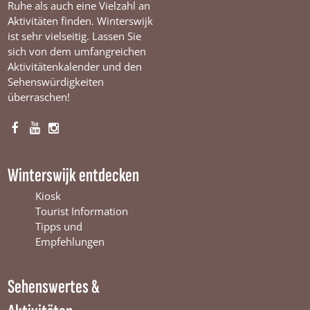
Ruhe als auch eine Vielzahl an
s
Aktivitäten finden. Winterswijk
e
n
ist sehr vielseitig. Lassen Sie
sich von dem umfangreichen
Aktivitätenkalender und den
Sehenswürdigkeiten
überraschen!
F
Y
I
a
o
n
c
u
s
Winterswijk entdecken
e
T
t
b
u
a
Kiosk
o
b
g
Tourist Information
o
e
r
Tipps und
k
W
a
Empfehlungen
W
i
m
i
n
W
Sehenswertes &
n
t
i
t
e
n