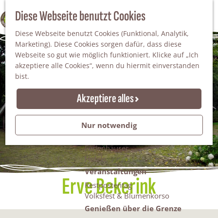
Da staunt man!
S
Diese Webseite benutzt Cookies
100% WINTERSWIJK
Freiheitsbäume
u
M
Natur
Diese Webseite benutzt Cookies (Funktional, Analytik,
c
e
Marketing). Diese Cookies sorgen dafür, dass diese
h
n
Naturgebiete
Webseite so gut wie möglich funktioniert. Klicke auf „Ich
e
ü
Nationaler Landschaftspark Winterswijk
akzeptiere alle Cookies“, wenn du hiermit einverstanden
n
Der Steingrube
bist.
Erholungssee Hilgelo
Gärten & Parks
Akzeptiere alles
Übernachten
Campingplätze & Ferienparks
Nur notwendig
Gruppenunterkünfte
Bed & Breakfasts
Ferienhäuser
Hotels
Veranstaltungen
Erve Bekerink
Restpostentag
Volksfest & Blumenkorso
Genießen über die Grenze