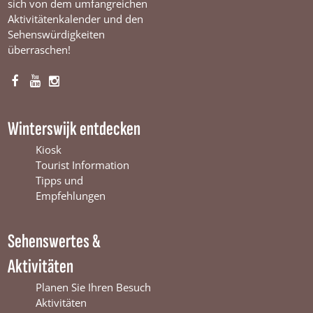
sich von dem umfangreichen
Aktivitätenkalender und den
Sehenswürdigkeiten
überraschen!
F
Y
I
a
o
n
c
u
s
Winterswijk entdecken
e
T
t
b
u
a
Kiosk
o
b
g
Tourist Information
o
e
r
Tipps und
k
W
a
Empfehlungen
W
i
m
i
n
W
Sehenswertes &
n
t
i
t
e
n
Aktivitäten
e
r
t
r
s
e
Planen Sie Ihren Besuch
s
w
r
Aktivitäten